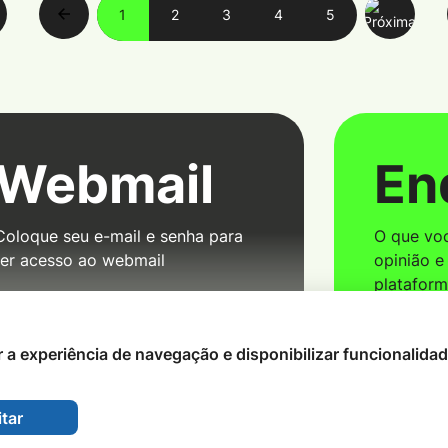
1
2
3
4
5
Webmail
En
Coloque seu e-mail e senha para
O que voc
ter acesso ao webmail
opinião e
platafor
ar a experiência de navegação e disponibilizar funcionalida
tar