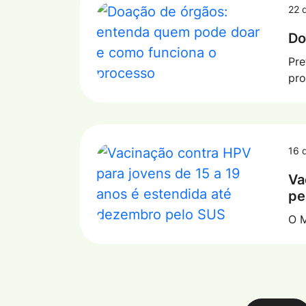
22 
Do
Pre
pr
16 
Va
pe
O M