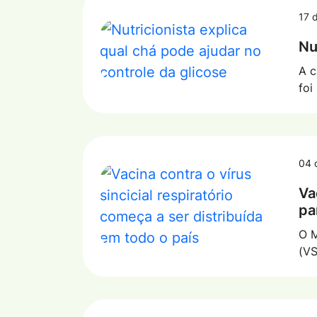
17 
Nu
A c
foi
04 
Va
pa
O M
(VS