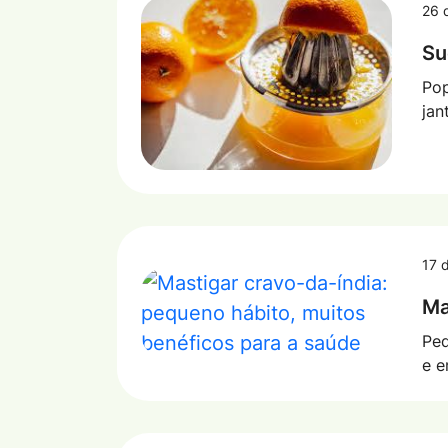
26 
Su
Pop
jan
17 
Ma
Peq
e e