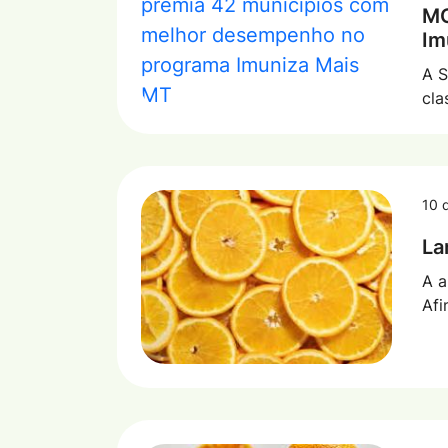
MO
Im
A S
cla
10 
La
A a
Afi