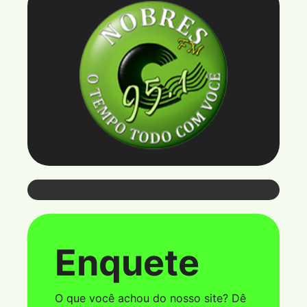
Webmail
Enquete
Coloque seu e-mail e senha para ter
acesso ao webmail
O que você achou do nosso site? Dê