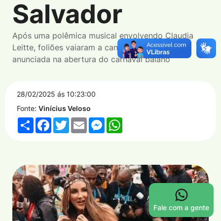
Salvador
Após uma polêmica musical envolvendo Claudia
Leitte, foliões vaiaram a cantora quando ela foi
anunciada na abertura do carnaval baiano
28/02/2025 ás 10:23:00
Fonte:
Vinícius Veloso
Share
Facebook
Twitter
Email
Messenger
WhatsApp
Fale com a gente