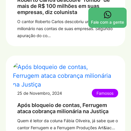
mais de R$ 100 milhões em suas
empresas, diz colunista
O cantor Roberto Carlos descobriu um “rombo”
Fale com a gente
milionário nas contas de suas empresas. Segundo
apuração do co…
25 de Novembro, 2024
Famosos
Após bloqueio de contas, Ferrugem
ataca cobrança milionária na Justiça
Quem é leitor da coluna Fábia Oliveira, já sabe que o
cantor Ferrugem e a Ferrugem Produções Art&iac…