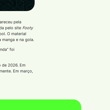
areceu pela
ada pelo site
Footy
ol. O material
a manga e na gola.
nda” foi
do de 2026. Em
amente. Em março,