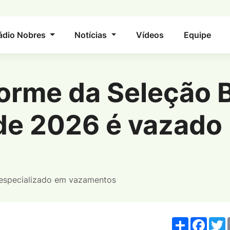
ádio Nobres
Notícias
Vídeos
Equipe
orme da Seleção B
a Seleção Brasileira para a Copa de 2026 é vaz
de 2026 é vazado
e especializado em vazamentos
Share
Fac
T