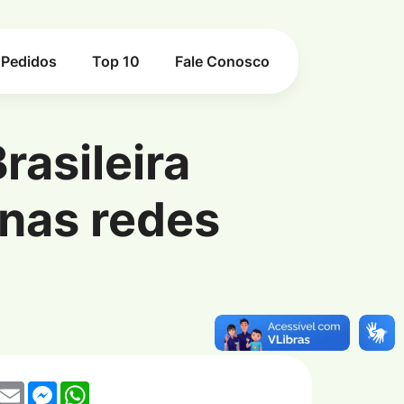
Pedidos
Top 10
Fale Conosco
rasileira
ado nas redes sociais; veja
 nas redes
ebook
witter
Email
Messenger
WhatsApp