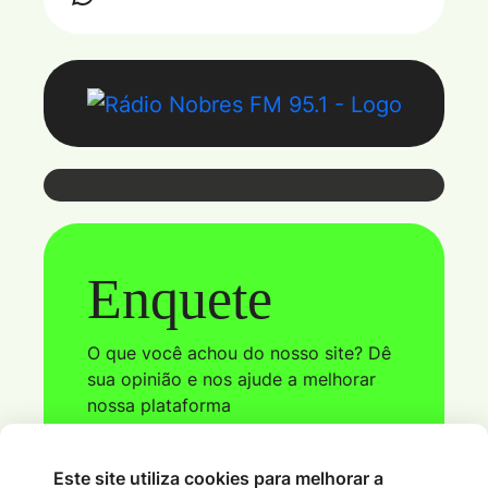
Webmail
Enquete
Coloque seu e-mail e senha para ter
acesso ao webmail
O que você achou do nosso site? Dê
sua opinião e nos ajude a melhorar
nossa plataforma
Este site utiliza cookies para melhorar a
Ver Parcial