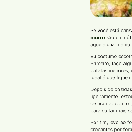
Se você está can
murro
são uma óti
aquele charme no p
Eu costumo escolh
Primeiro, faço al
batatas menores, 4
ideal é que fique
Depois de cozidas
ligeiramente "est
de acordo com o g
para soltar mais 
Por fim, levo ao f
crocantes por fora