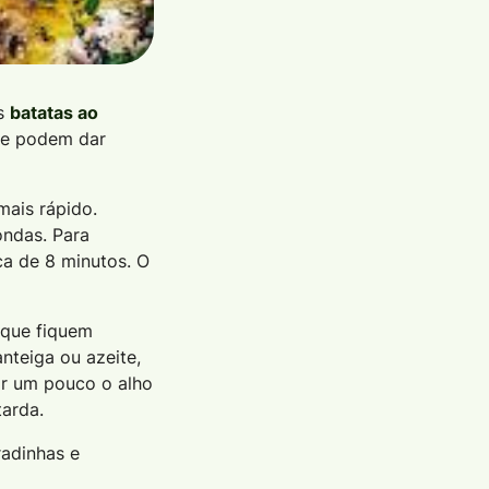
as
batatas ao
 e podem dar
mais rápido.
ondas. Para
ca de 8 minutos. O
 que fiquem
nteiga ou azeite,
ar um pouco o alho
tarda.
radinhas e