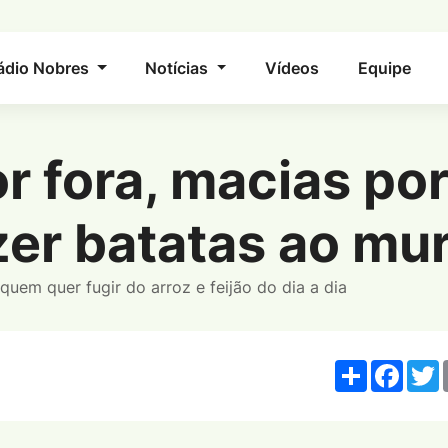
ádio Nobres
Notícias
Vídeos
Equipe
r fora, macias por
 macias por dentro: aprenda a fazer batatas ao
zer batatas ao mu
quem quer fugir do arroz e feijão do dia a dia
Share
Fac
T