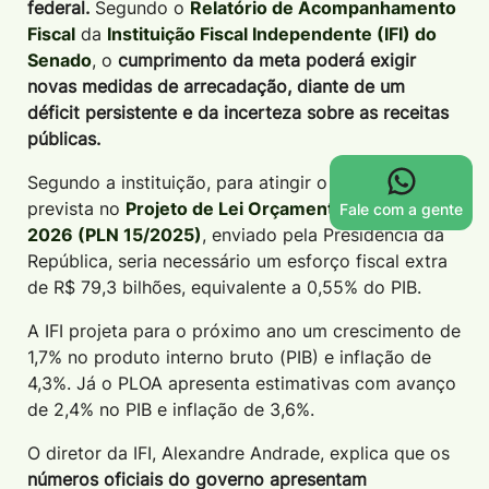
federal.
Segundo o
Relatório de Acompanhamento
Fiscal
da
Instituição Fiscal Independente (IFI) do
Senado
, o
cumprimento da meta poderá exigir
novas medidas de arrecadação, diante de um
déficit persistente e da incerteza sobre as receitas
públicas.
Segundo a instituição, para atingir o centro da meta
prevista no
Projeto de Lei Orçamentária Anual de
Fale com a gente
2026 (PLN 15/2025)
, enviado pela Presidência da
República, seria necessário um esforço fiscal extra
de R$ 79,3 bilhões, equivalente a 0,55% do PIB.
A IFI projeta para o próximo ano um crescimento de
1,7% no produto interno bruto (PIB) e inflação de
4,3%. Já o PLOA apresenta estimativas com avanço
de 2,4% no PIB e inflação de 3,6%.
O diretor da IFI, Alexandre Andrade, explica que os
números oficiais do governo apresentam