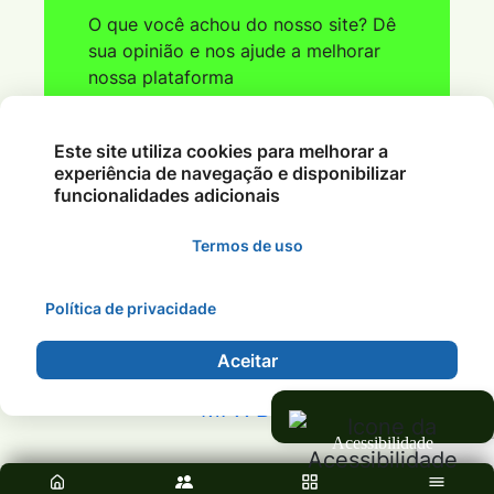
O que você achou do nosso site? Dê
sua opinião e nos ajude a melhorar
nossa plataforma
Este site utiliza cookies para melhorar a
Ver Parcial
experiência de navegação e disponibilizar
funcionalidades adicionais
Acessar
Termos de uso
Política de privacidade
©2026 - Rádio Nobres FM 95.1 - MT - Todos os
direitos reservados.
Aceitar
Acessibilidade