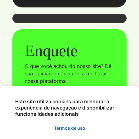
Webmail
Enquete
Coloque seu e-mail e senha para ter
acesso ao webmail
O que você achou do nosso site? Dê
sua opinião e nos ajude a melhorar
nossa plataforma
Este site utiliza cookies para melhorar a
Ver Parcial
experiência de navegação e disponibilizar
funcionalidades adicionais
Acessar
Termos de uso